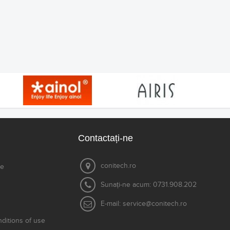
Contactați-ne
conitech.ro
le
Sunați-ne acum:
0731.908.202
E-mail:
service@conitech.ro
ditions of use