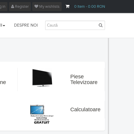
 in
Register
My wishlists
0
Item
- 0.00 RON
I
DESPRE NOI
Piese
ane
Televizoare
Calculatoare