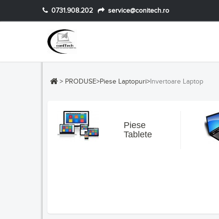
0731.908.202
service@conitech.ro
>
PRODUSE
>
Piese Laptopuri
>
Invertoare Laptop
Piese
Tablete