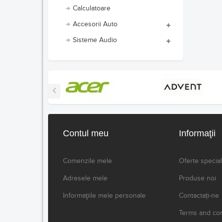
Calculatoare
Accesorii Auto
Sisteme Audio
Contul meu
Informaţii
Comenzile mele
Oferte specia
Adresele mele
Produse noi
Informaţiile mele personale
Contactați-ne
Terms and con